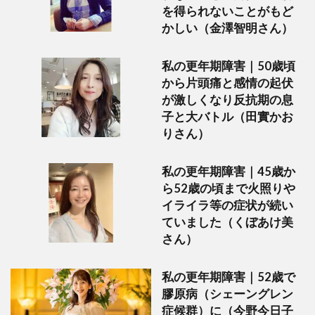
を得られないことがもど
かしい（金澤智明さん）
私の更年期障害｜50歳頃
から片頭痛と感情の起伏
が激しくなり反抗期の息
子と大バトル（田實かお
りさん）
私の更年期障害｜45歳か
ら52歳の頃まで火照りや
イライラ等の症状が続い
ていました（くぼあけ美
さん）
私の更年期障害｜52歳で
膠原病（シェーングレン
症候群）に（今野今日子