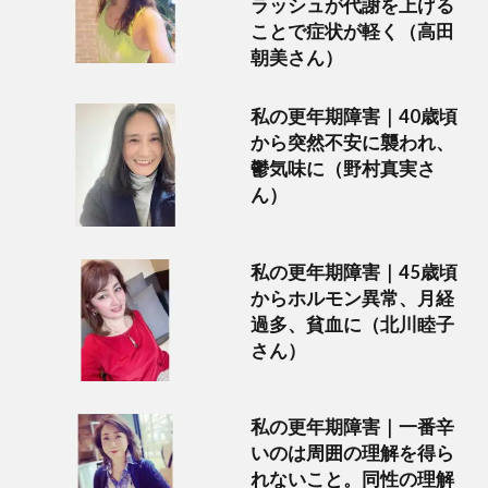
ラッシュが代謝を上げる
ことで症状が軽く（高田
朝美さん）
私の更年期障害｜40歳頃
から突然不安に襲われ、
鬱気味に（野村真実さ
ん）
私の更年期障害｜45歳頃
からホルモン異常、月経
過多、貧血に（北川睦子
さん）
私の更年期障害｜一番辛
いのは周囲の理解を得ら
れないこと。同性の理解