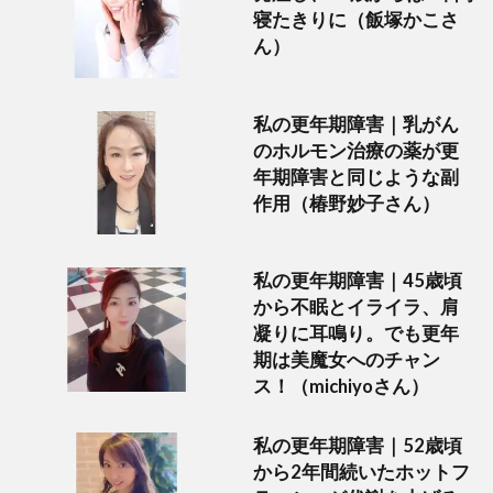
寝たきりに（飯塚かこさ
ん）
私の更年期障害｜乳がん
のホルモン治療の薬が更
年期障害と同じような副
作用（椿野妙子さん）
私の更年期障害｜45歳頃
から不眠とイライラ、肩
凝りに耳鳴り。でも更年
期は美魔女へのチャン
ス！（michiyoさん）
私の更年期障害｜52歳頃
から2年間続いたホットフ