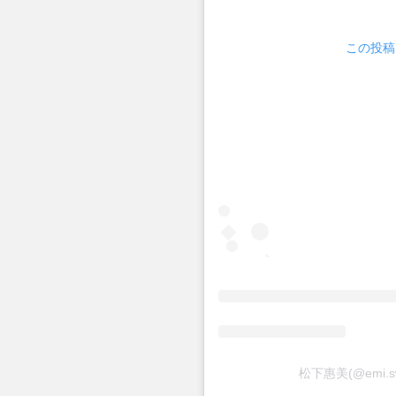
この投稿を
松下惠美(@emi.s