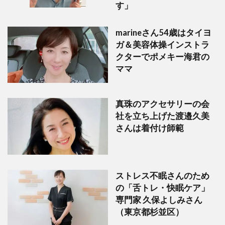
す」
marineさん54歳はタイヨ
ガ＆美容体操インストラ
クターでポメキー海君の
ママ
真珠のアクセサリーの会
社を立ち上げた渡邉久美
さんは着付け師範
ストレス不眠さんのため
の「舌トレ・快眠ケア」
専門家 久保よしみさん
（東京都杉並区）