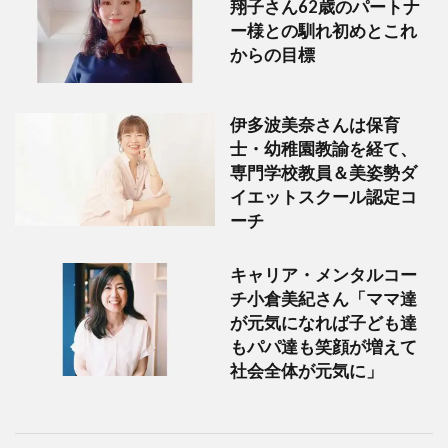
翔子さん62歳のパートナ
ー様との馴れ初めとこれ
からの目標
伊多波美奈さんは保育
士・幼稚園教諭を経て、
専門学校教員＆美姿勢ダ
イエットスクール認定コ
ーチ
キャリア・メンタルコー
チ小倉美紀さん「ママ達
が元気になれば子ども達
もパパ達も笑顔が増えて
社会全体が元気に」