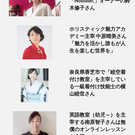
「Nobullin.」オーナーの鈴
木修子さん
ホリスティック魅力アカ
デミー主宰 中原晴美さん
「魅力を活かし誰もが人
生を楽しむ世界を」
奈良県香芝市で「睦空着
付け教室」を主宰してい
る一級着付け技能士の横
山睦世さん
英語教室（幼児～）を主
宰する南原智子さんは無
償のオンラインレッスン