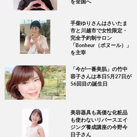
を全国へ
手柴ゆりさんはさいたま
市と川越市で女性限定・
完全予約制サロン
「Bonheur（ボヌール）」
を主宰
「今が一番美肌」の竹中
容子さんは本日5月27日が
56回目の誕生日
美容器具も高価な化粧品
も使わないリバースエイ
ジング養成講座の今野今
日子さん