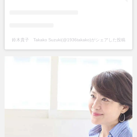
鈴木貴子 Takako Suzuki(@1936takako)がシェアした投稿