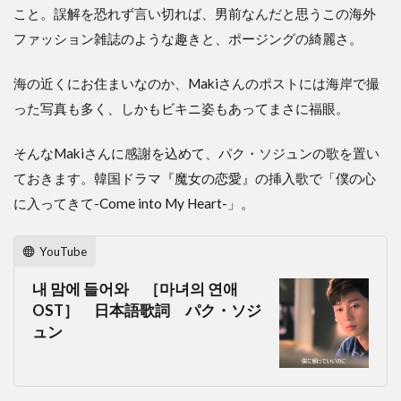
こと。誤解を恐れず言い切れば、男前なんだと思うこの海外
ファッション雑誌のような趣きと、ポージングの綺麗さ。
海の近くにお住まいなのか、Makiさんのポストには海岸で撮
った写真も多く、しかもビキニ姿もあってまさに福眼。
そんなMakiさんに感謝を込めて、パク・ソジュンの歌を置い
ておきます。韓国ドラマ『魔女の恋愛』の挿入歌で「僕の心
に入ってきて-Come into My Heart-」。
YouTube
내 맘에 들어와 ［마녀의 연애
OST］ 日本語歌詞 パク・ソジ
ュン