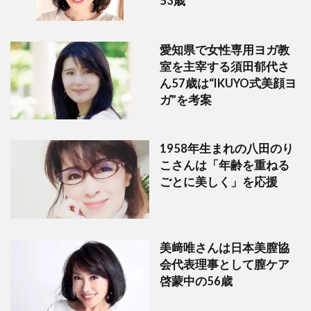
53歳
愛知県で女性専用ヨガ教
室を主宰する須田郁代さ
ん57歳は“IKUYO式美顔ヨ
ガ”を考案
1958年生まれの八田のり
こさんは「年齢を重ねる
ごとに美しく」を応援
美﨑唯さんは日本美膣協
会代表理事として膣ケア
啓蒙中の56歳