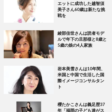
エットに成功した越智須
美子さん60歳は新たな挑
戦を
綾部佳世さんは読者モデ
ルで年下の旦那様と8歳と
5歳の娘の4人家族
岩本美雪さんは10年間、
米国と中国で生活した国
際イメージコンサルタン
ト
櫻たかこさんは義足歴37
年「福岡の子ども達がス