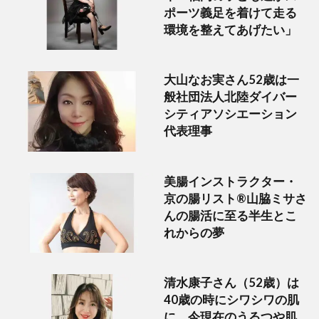
ポーツ義足を着けて走る
環境を整えてあげたい」
大山なお実さん52歳は一
般社団法人北陸ダイバー
シティアソシエーション
代表理事
美腸インストラクター・
京の腸リスト®山脇ミサさ
んの腸活に至る半生とこ
れからの夢
清水康子さん（52歳）は
40歳の時にシワシワの肌
に。今現在のうるつや肌