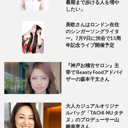
最期まで歩ける人を増や
したい」
美欧さんはロンドン在住
のシンガーソングライタ
ー。7月9日に渋谷で15周
年記念ライブ開催予定
『神戸お稽古サロン』主
宰で Beauty Foodアドバイ
ザーの森本千文さん
大人カジュアルオリジナ
ルバッグ「TACHI-NU タチ
ヌ」のプロデューサー山
﨑幸恵さん