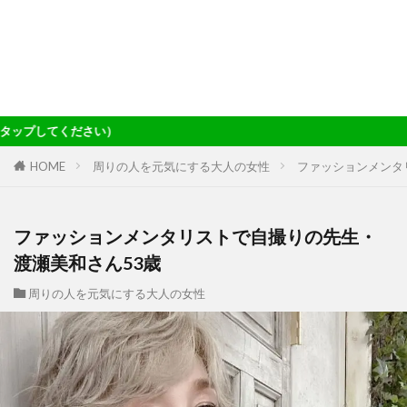
当サ
HOME
周りの人を元気にする大人の女性
ファッションメンタ
ファッションメンタリストで自撮りの先生・
渡瀬美和さん53歳
周りの人を元気にする大人の女性