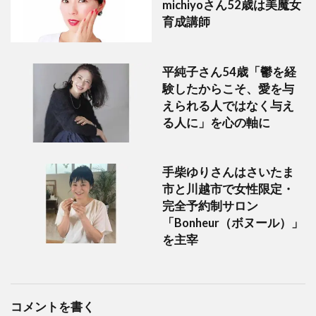
michiyoさん52歳は美魔女
育成講師
平純子さん54歳「鬱を経
験したからこそ、愛を与
えられる人ではなく与え
る人に」を心の軸に
手柴ゆりさんはさいたま
市と川越市で女性限定・
完全予約制サロン
「Bonheur（ボヌール）」
を主宰
コメントを書く