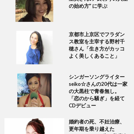
の始め方” に学ぶ
京都市上京区でフラダン
ス教室を主宰する野村千
穂さん「生き方がカッコ
よく美しくあること」
シンガーソングライター
seiko☆さんの20代は一家
の大黒柱で青春無し。
「恋のから騒ぎ」を経て
CDデビュー
婚約者の死、不妊治療、
更年期を乗り越えた