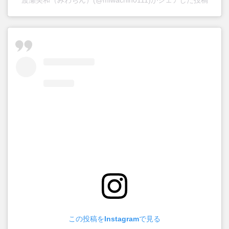
渡瀬美和（みわちん）(@miwachin0111)がシェアした投稿
この投稿をInstagramで見る