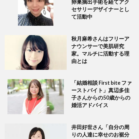
卵巣摘出手術を経てアク
セサリーデザイナーとし
て活動中
秋月麻希さんはフリーア
ナウンサーで美肌研究
家。マルチに活動する理
由とは
「結婚相談 First bite ファ
ーストバイト」真辺多佳
子さんからの50歳からの
婚活アドバイス
井田好世さん「自分の周
りの人達に幸せのお裾分