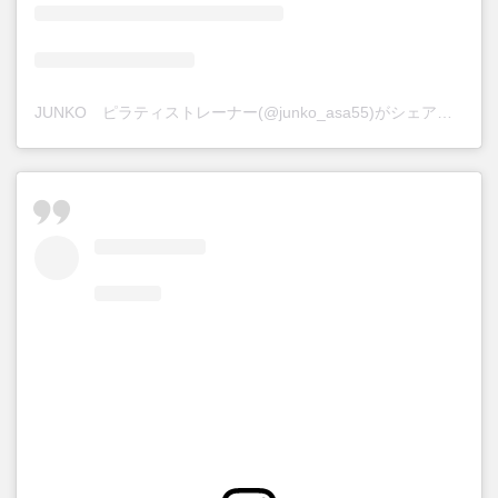
JUNKO ピラティストレーナー(@junko_asa55)がシェアした投稿