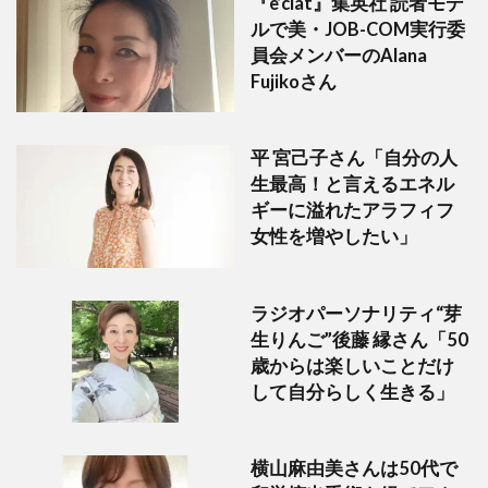
『e’clat』集英社 読者モデ
ルで美・JOB-COM実行委
員会メンバーのAlana
Fujikoさん
平 宮己子さん「自分の人
生最高！と言えるエネル
ギーに溢れたアラフィフ
女性を増やしたい」
ラジオパーソナリティ“芽
生りんご”後藤 縁さん「50
歳からは楽しいことだけ
して自分らしく生きる」
横山麻由美さんは50代で