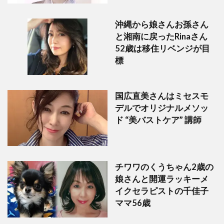
沖縄から娘さんお孫さん
と湘南に戻ったRinaさん
52歳は移住リベンジが目
標
国広直美さんはミセスモ
デルでオリジナルメソッ
ド “美バストケア” 講師
チワワのくうちゃん2歳の
娘さんと開運ラッキーメ
イクセラピストの千佳子
ママ56歳