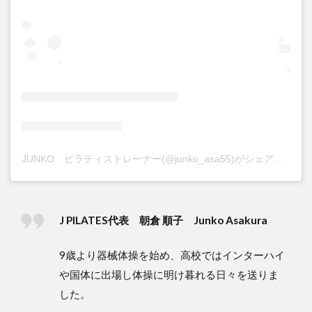
JUNKO ピラティストレーナー(@junko_asa55)がシェアした投稿
J PILATES代表 朝倉 順子 Junko Asakura
9歳より器械体操を始め、高校ではインターハイ
や国体に出場し体操に明け暮れる日々を送りま
した。