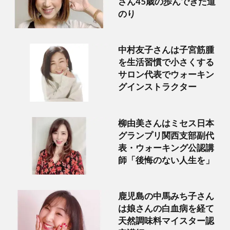
さん45歳の歩んできた道
のり
中村友子さんは子宮筋腫
を生活習慣で小さくする
サロン代表でウォーキン
グインストラクター
柳由美さんはミセス日本
グランプリ関西支部副代
表・ウォーキング公認講
師「後悔のない人生を」
鹿児島の中馬みち子さん
は娘さんの白血病を経て
天然調味料マイスター認