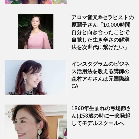
アロマ音叉®セラピストの
原麗子さん「10,000時間
自分と向き合ったことで
自覚した生き辛さの解消
法を次世代に繋げたい」
インスタグラムのビジネ
ス活用法を教える講師の
森村アキさんは元国際線
CA
1960年生まれの弓場節さ
んは53歳の時に一念発起
してモデルスクールへ