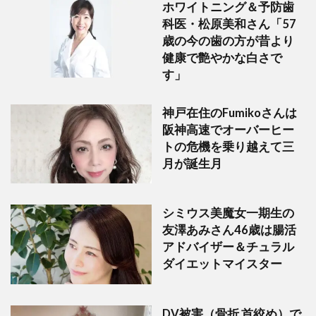
ホワイトニング＆予防歯
科医・松原美和さん「57
歳の今の歯の方が昔より
健康で艶やかな白さで
す」
神戸在住のFumikoさんは
阪神高速でオーバーヒー
トの危機を乗り越えて三
月が誕生月
シミウス美魔女一期生の
友澤あみさん46歳は腸活
アドバイザー＆チュラル
ダイエットマイスター
DV被害（骨折 首絞め）で