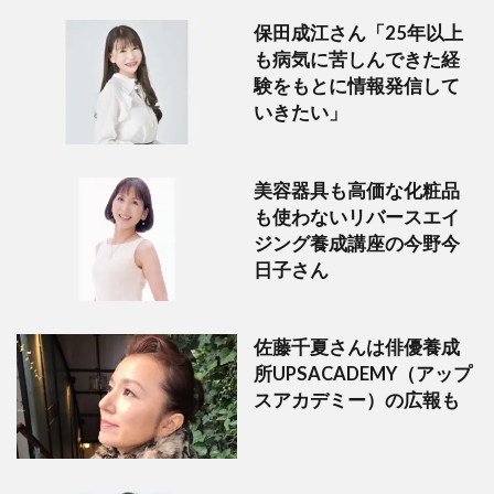
保田成江さん「25年以上
も病気に苦しんできた経
験をもとに情報発信して
いきたい」
美容器具も高価な化粧品
も使わないリバースエイ
ジング養成講座の今野今
日子さん
佐藤千夏さんは俳優養成
所UPSACADEMY（アップ
スアカデミー）の広報も