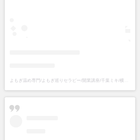
よもぎ温め専門/よもぎ巡りセラピー/開業講座/千葉ミキ/横浜(@mikichiba53)がシェアした投稿