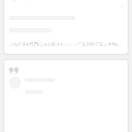
よもぎ温め専門/よもぎ巡りセラピー/開業講座/千葉ミキ/横浜(@mikichiba53)がシェアした投稿