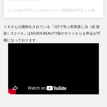
よもぎ温め専門/よもぎ巡りセラピー/開業講座/千葉ミキ/横浜(@mikichiba53)がシェアした投稿
ミキさんが講師をされている「1日で学ぶ和美蒸し法（絞 巡
彩）3コース」はSEVEN BEAUTY様のサイトからも申込が可
能になっております。