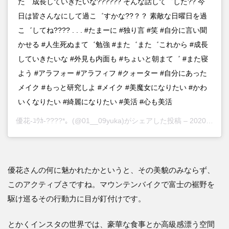
た゛成長していきたいな?????? そんな話して゛した?? 今
日は皆さんなにして過こ゛すかな??？？ 素敵な日曜日を過
こ゛してね???? . . . #たまーに #独り言 #笑 #自分に言い聞
かせる #人生死ぬまて゛勉強 #また゛また゛これから #成長
していきたいな #外見も内面も #ちょいと朝まて゛ #また寝
よう #アラフォー #アラフィフ #クォーター #自分にあった
メイク #もっと研究しよ #メイク #美魔女になりたい #かわ
いくなりたい #綺麗になりたい #美活 #心も美活
優花-ﾕｳｶ-????*。
(@01__09yuka)がシェアした投稿 –
2020年10月月17日午前11時32分PDT
優花さんの何に魅かれたかというと、その美貌のみならず、
このアクティブさですね。マウンテンバイクで富士の裾野を
駆け巡るその行動力に目が釘付けです。
とかくインスタの世界では、豪華な食事とか高級感漂う空間