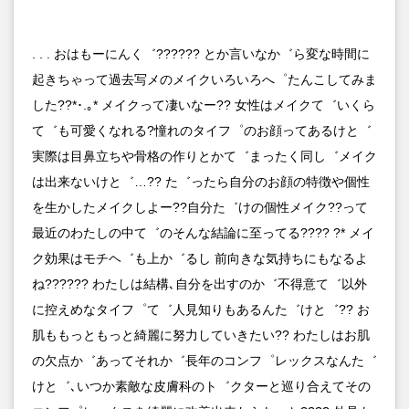
. . . おはもーにんく゛?????? とか言いなか゛ら変な時間に
起きちゃって過去写メのメイクいろいろへ゜たんこしてみま
した??*･.｡* メイクって凄いなー?? 女性はメイクて゛いくら
て゛も可愛くなれる?憧れのタイフ゜のお顔ってあるけと゛
実際は目鼻立ちや骨格の作りとかて゛まったく同し゛メイク
は出来ないけと゛…?? た゛ったら自分のお顔の特徴や個性
を生かしたメイクしよー??自分た゛けの個性メイク??って
最近のわたしの中て゛のそんな結論に至ってる???? ?* メイ
ク効果はモチヘ゛も上か゛るし 前向きな気持ちにもなるよ
ね?????? わたしは結構､自分を出すのか゛不得意て゛以外
に控えめなタイフ゜て゛人見知りもあるんた゛けと゛?? お
肌ももっともっと綺麗に努力していきたい?? わたしはお肌
の欠点か゛あってそれか゛長年のコンフ゜レックスなんた゛
けと゛､いつか素敵な皮膚科のト゛クターと巡り合えてその