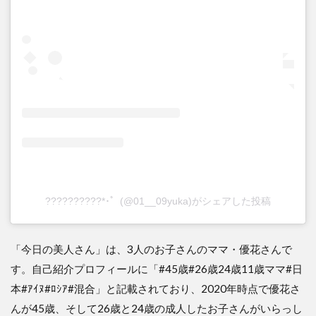
??????????*･゜(@01__09yuka)がシェアした投稿
「今日の美人さん」は、3人のお子さんのママ・優花さんで
す。自己紹介プロフィールに「#45歳#26歳24歳11歳ママ#日
本#ｱｲﾇ#ﾛｼｱ#混合」と記載されており、2020年時点で優花さ
んが45歳、そして26歳と24歳の成人したお子さんがいらっし