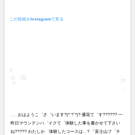
この投稿をInstagramで見る
. . . おはようこ゛さ゛います?(*´?`*)? 優花て゛す?????? 一
昨日マウンテンハ゛イクて゛体験した事を書かせて下さい
ね????? わたしか゛体験したコースは…? 「富士山フ゜チ