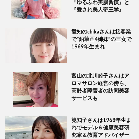
『ゆるふわ美腸習慣』と
『愛され美人帝王学』
愛知のchikaさんは接客業
で“鉛筆画4姉妹”の三女で
1969年生まれ
富山の北川睦子さんはア
ロマサロン経営の傍ら、
高齢者障害者の訪問美容
サービスも
筧知子さんは1968年生ま
れでモデル＆健康美容研
究家＆教育アドバイザー