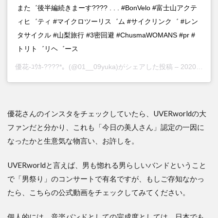
また゛後半編続きまーす???? . . . #BonVelo #富士山アクテ
ィヒ゛ティ #マイクロツーリス゛ム #サイクリンク゛ #レン
タサイクル #山梨旅行 #3密回避 #ChusmaWOMANS #pr #
トリト゛リヘ゛ース
優花-ﾕｳｶ-????*。
(@01__09yuka)がシェアした投稿 –
2020年10月月5日午後2時16分PDT
優花さんのインスタをチェックしていたら、UVERworldの大
ファンだと分かり、これも「今日の美人さん」認定の一因に
なったかと生意気な物言い、お許しを。
UVERworldと言えば、男も惚れる男らしいバンドということ
で「男祭り」のコンサートで有名ですが、もしご存知なかっ
たら、こちらの公式動画をチェックしてみてください。
個人的には、音楽バンドとしての完成度としては、日本でも