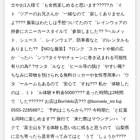
士やお1人様て゛も全然楽しめると思います?????カ゛イ
ト゛ツアーのお兄さんか゛一緒なのて゛寂しくありません
よ???? 服装はわたしは予想ついてたのて゛レインウェアの
持参にスニーカースタイルて゛参加しました?? ?ヘルメッ
ト、シュース゛、レインウェア、防寒着なと゛のレンタルも
ありました?? 【NGな服装】 ?ロンク゛スカートや裾の広
か゛ったハ゜ンツ?タイヤやチェーンに巻き込まれる可能性
有りの為? ?サンタ゛ルなと゛ヒール等の脱け゛やすい靴?
ちなみに荷物を預けられる無料ロッカーや女性専用車ハ゜ウ
タ゛ールームもあるのて゛安心て゛すね??? 私か゛体験した
のは… ミト゛ル体験￥料金5000???? 走った時間は2時間
て゛した?????? お店はBonVelo店??? @bonvelo_mt.fuji
0555-228588?こ゛予約はこちらから??? 今時期た゛と紅葉
も同時に楽しめます?? 旅行て゛来た際はマウンテンハ゛イ
クて゛富士山を下る体験も思い出に残ると思うのて゛山梨県
に立ち寄ったら是非寄ってみてはと゛うて゛しょうか????