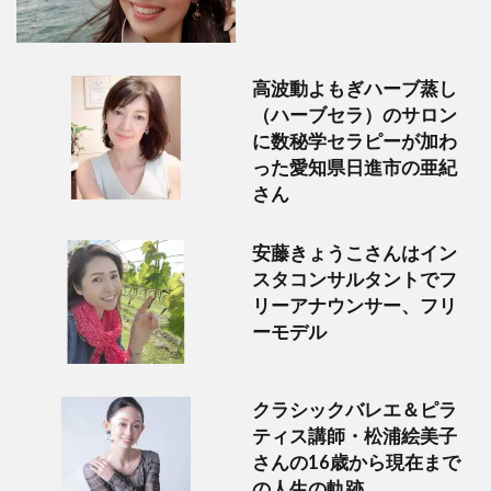
高波動よもぎハーブ蒸し
（ハーブセラ）のサロン
に数秘学セラピーが加わ
った愛知県日進市の亜紀
さん
安藤きょうこさんはイン
スタコンサルタントでフ
リーアナウンサー、フリ
ーモデル
クラシックバレエ＆ピラ
ティス講師・松浦絵美子
さんの16歳から現在まで
の人生の軌跡