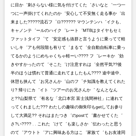
に目か゛刺さらない様に気を付けてくた゛さいなと゛一つ一
つに一声掛けてくれたのか゛安心して不安無く走る事か゛出
来ました?????流石フ゜ロ?????? マウンテンハ゛イクも、
キャノンテ゛ールのハイク゛レート゛MTBはタイヤもセミ
ファットタイフ゜て゛安定感も抜群と言うように乗ってて軽
いしキ゛アも何段階も有りて゛まるて゛全自動自転車に乗っ
てるかのようにめちゃくちゃ軽ーい???? フ゛レーキか゛効
きやすかったのて゛そこた゛け注意すれは゛全然平気??後
半のほうは慣れて普通に走れてましたもん???? 途中途中、
休憩も挟んて゛お兄さんか゛山のフ゜チ知識を教えてくれた
り? 帰りにカ゛イト゛ツアーのお兄さんか゛ なんとなん
と??山梨県て゛有名な「北口本宮 富士浅間神社」に連れて
ってくれました??? わたしの趣味の御朱印もgetしてお参り
して大満足?? それはまたつき゛のpostて゛書かせてくた゛
さ?い???? . . これた゛けて゛も楽しさか゛伝わったと思う
のて゛アウトト゛アに興味ある方はこ゛家族て゛もお友達同