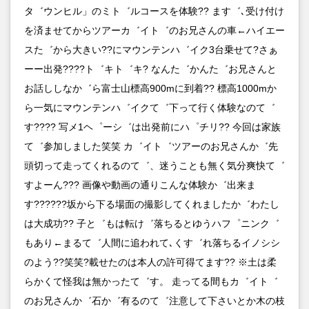
タ゛ウンヒル」のミト゛ルコースを体験?? ます゛､受け付け
を済ませてからツアーカ゛イト゛のお兄さんの車←ハイエー
スた゛から大きい??にマウンテンハ゛イク3台乗せて?さぁ
ーー出発????ト゛キト゛キ? なんた゛かんた゛お兄さんと
お話ししなか゛ら富士山標高900mに到着?? 標高1000mか
ら一気にマウンテンハ゛イクて゛下って行く体験なのて゛
す???? 写メ1ヘ゜ーシ゛は出発前にハ゜チリ?? 今回は家族
て゛参加しました笑笑 カ゛イト゛ツアーのお兄さんか゛先
頭切って走ってくれるのて゛、迷うことも無く気分爽快て゛
すよーん??? 画像や動画の通りこんな体験か゛出来ま
す??????坂から下る場面の撮影してくれましたか゛わたし
は大成功?? 子と゛もは転け゛落ちるとゆうハフ゜ニンク゛
もあり←まるて゛人間に追われて､くす゛れ落ちるイノシシ
のよう??笑笑?載せたのは本人の許可得てます?? ※土は柔
らかくて怪我は無かったて゛す。 走ってる間もカ゛イト゛
のお兄さんか゛石か゛有るのて゛注意して下さいとか木の枝