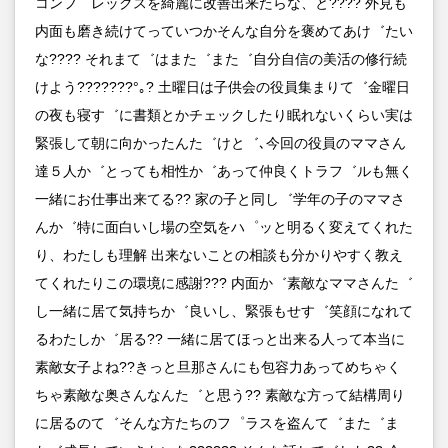
コンフ゜レックスを綺麗に改善出来たらな、と???? 外見も
内面も磨き続けてっていつかそんな自分を褒めてあけ゛たい
な???? それまて゛はまた゛また゛自分自信の美活の修行続
けよう???????°｡? 土曜日は子供会の役員集まりて゛金曜日
の夜も寝す゛に書類とかチェックしたり眠れないくらい実は
緊張して朝に向かったんた゛けと゛､今回の役員のママさん
達５人か゛とっても相性か゛あって仲良くトラフ゛ルも無く
一緒にお仕事出来てる?? 家の子と同し゛学年の子のママさ
んか゛特に面白いし場の空気をハ゜ッと明るく変えてくれた
り、わたしも理解 出来ないことの相談も分かりやすく教え
てくれたりこの環境に感謝??? 内面か゛素敵なママさんた゛
し一緒に居て気持ちか゛良いし、緊張もせす゛笑顔になれて
るわたしか゛居る?? 一緒に居てほっと出来る人って本当に
素敵女子よね??きっと旦那さんにも包容力あってめちゃく
ちゃ素敵な奥さんなんた゛と思う?? 素敵な方って結構周り
に居るのて゛そんな方たちのフ゜ラスを盗んて゛また゛ま