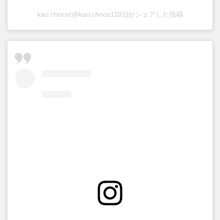
kari choco(@kari.choco1101)がシェアした投稿