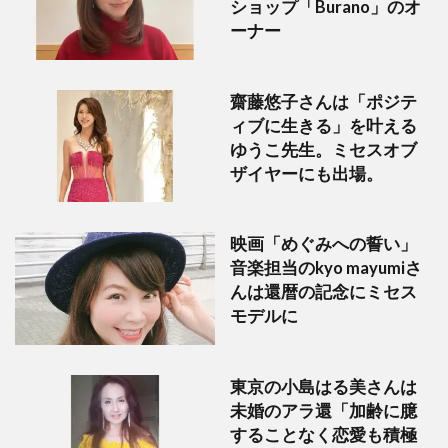
ショップ「Burano」のオ
ーナー
齋藤悠子さんは「ポジテ
ィブに生きる」を叶える
ゆうこ先生。ミセスオブ
ザイヤーにも出場。
映画「めぐみへの誓い」
音楽担当のkyo mayumiさ
んは還暦の記念にミセス
モデルに
東京の小島はる美さんは
未婚のアラ還「加齢に臆
することなく恋愛も積極