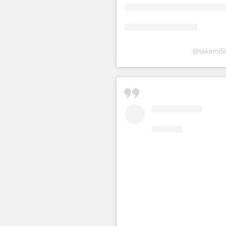
@takem