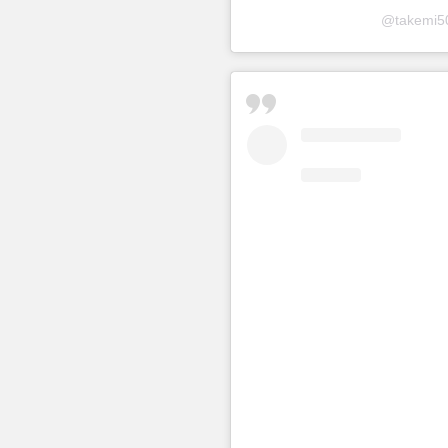
@takem