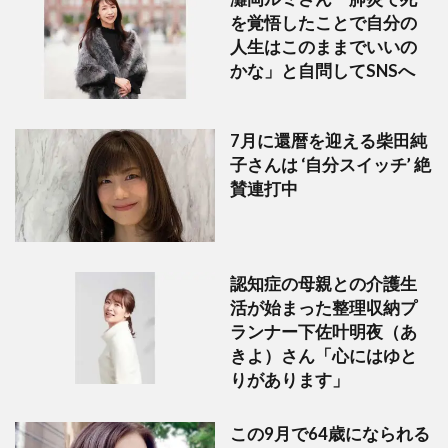
を覚悟したことで自分の
人生はこのままでいいの
かな」と自問してSNSへ
7月に還暦を迎える柴田純
子さんは ‘自分スイッチ’ 絶
賛連打中
認知症の母親との介護生
活が始まった整理収納プ
ランナー下佐叶明夜（あ
きよ）さん「心にはゆと
りがあります」
この9月で64歳になられる