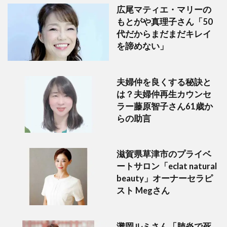
広尾マティエ・マリーの
もとがや真理子さん「50
代だからまだまだキレイ
を諦めない」
夫婦仲を良くする秘訣と
は？夫婦仲再生カウンセ
ラー藤原智子さん61歳か
らの助言
滋賀県草津市のプライベ
ートサロン「eclat natural
beauty」オーナーセラピ
スト Megさん
灘岡ルミさん「肺炎で死