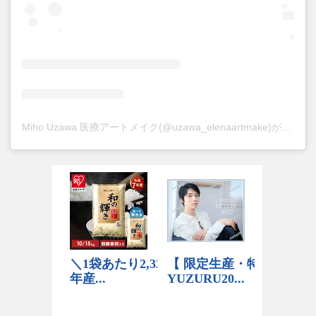
Miho Uzawa 医療アートメイク(@uzawa_elenaartmake)がシェアした投稿